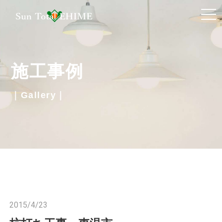
t
o
g
g
施工事例
l
e
｜Gallery｜
n
a
v
i
g
a
t
i
2015/4/23
o