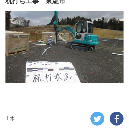
杭打ち工事 東温市
n
土木