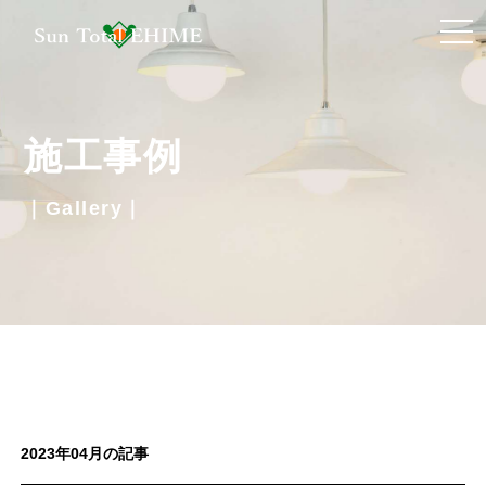
t
o
g
g
施工事例
l
e
｜Gallery｜
n
a
v
i
g
a
t
i
2023年04月の記事
o