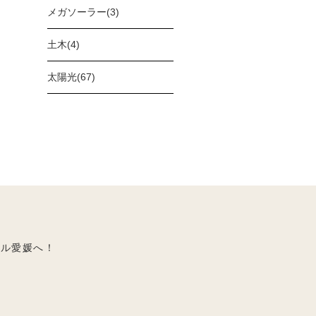
メガソーラー(3)
土木(4)
太陽光(67)
タル愛媛へ！